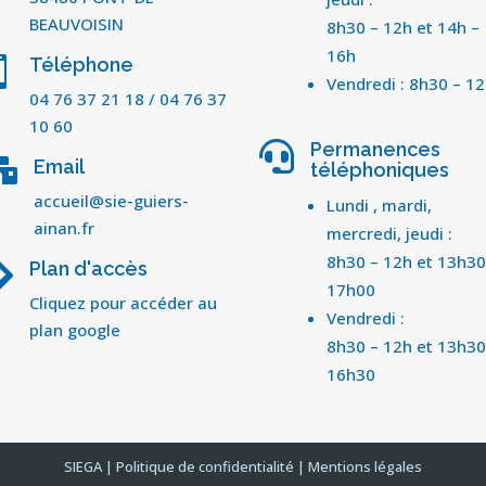
BEAUVOISIN
8h30 – 12h et 14h –
16h
Téléphone

Vendredi : 8h30 – 1
04 76 37 21 18
/
04 76 37
10 60
Permanences

Email

téléphoniques
accueil@sie-guiers-
Lundi , mardi,
ainan.fr
mercredi, jeudi :
8h30 – 12h et 13h30
Plan d'accès

17h00
Cliquez pour accéder au
Vendredi :
plan google
8h30 – 12h et 13h30
16h30
SIEGA | Politique de confidentialité | Mentions légales