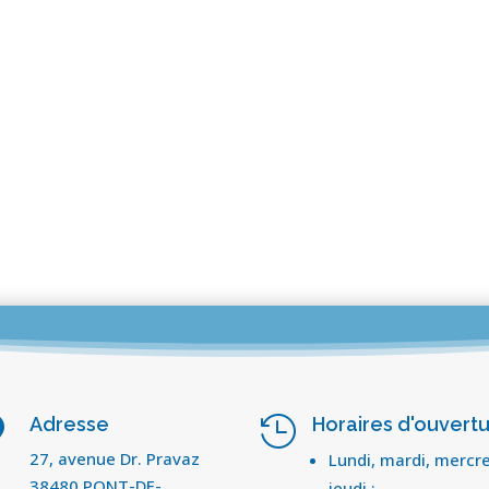
Adresse
Horaires d'ouvert


27, avenue Dr. Pravaz
Lundi, mardi, mercre
38480 PONT-DE-
jeudi :