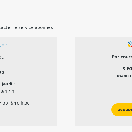
acter le service abonnés :
e :
ou
Par courr
0
SIEG
ts :
38480 
 jeudi :
 à 17 h
 h 30 à 16 h 30
accuei