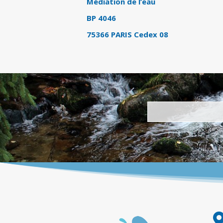
Médiation de l’eau
BP 4046
75366 PARIS Cedex 08