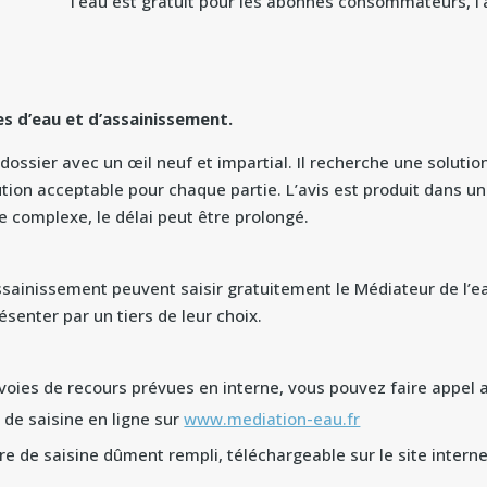
l’eau est gratuit pour les abonnés consommateurs, l’a
s d’eau et d’assainissement.
dossier avec un œil neuf et impartial. Il recherche une solution
lution acceptable pour chaque partie. L’avis est produit dans
ige complexe, le délai peut être prolongé.
ssainissement peuvent saisir gratuitement le Médiateur de l’
ésenter par un tiers de leur choix.
es voies de recours prévues en interne, vous pouvez faire appel 
 de saisine en ligne sur
www.mediation-eau.fr
e de saisine dûment rempli, téléchargeable sur le site internet