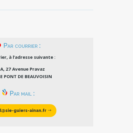
Par courrier :
ier, à l’adresse suivante
:
A, 27 Avenue Pravaz
LE PONT DE BEAUVOISIN
Par mail :
l@sie-guiers-ainan.fr