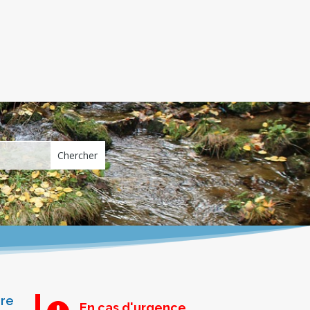
ure
En cas d'urgence