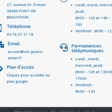
27, avenue Dr. Pravaz
Lundi, mardi, mercre
38480 PONT-DE-
jeudi :
BEAUVOISIN
8h30 – 12h et 14h –
16h
Téléphone

Vendredi : 8h30 – 1
04 76 37 21 18
Email

Permanences

téléphoniques
accueil@sie-guiers-
ainan.fr
Lundi , mardi,
mercredi, jeudi :
Plan d'accès

8h30 – 12h et 13h30
Cliquez pour accéder au
17h00
plan google
Vendredi :
8h30 – 12h