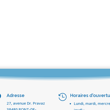
Adresse
Horaires d'ouvert


27, avenue Dr. Pravaz
Lundi, mardi, mercre
38480 PONT-DE-
jeudi :