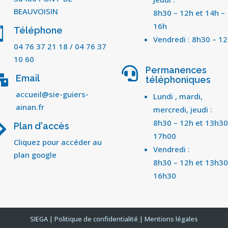
BEAUVOISIN
8h30 – 12h et 14h –
16h
Téléphone

Vendredi : 8h30 – 1
04 76 37 21 18
/
04 76 37
10 60
Permanences

Email

téléphoniques
accueil@sie-guiers-
Lundi , mardi,
ainan.fr
mercredi, jeudi :
8h30 – 12h et 13h30
Plan d'accès

17h00
Cliquez pour accéder au
Vendredi :
plan google
8h30 – 12h et 13h30
16h30
SIEGA | Politique de confidentialité | Mentions légales